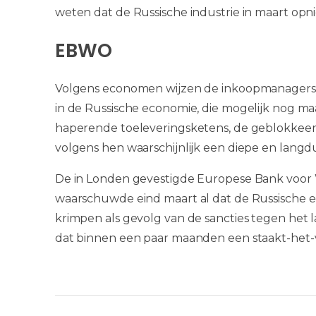
weten dat de Russische industrie in maart op
EBWO
Volgens economen wijzen de inkoopmanagersin
in de Russische economie, die mogelijk nog maa
haperende toeleveringsketens, de geblokkeerd
volgens hen waarschijnlijk een diepe en langd
De in Londen gevestigde Europese Bank voo
waarschuwde eind maart al dat de Russische eco
krimpen als gevolg van de sancties tegen het l
dat binnen een paar maanden een staakt-het-