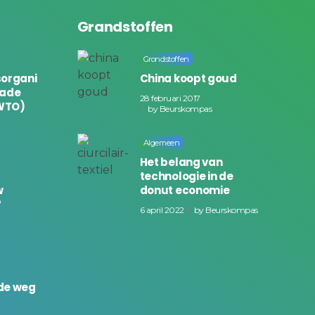
Grandstoffen
Grondstoffen
organi
China koopt goud
rade
28 februari 2017
(WTO)
by
Beurskompas
Algemeen
Het belang van
technologie in de
w
donut economie
?
6 april 2022
by
Beurskompas
de weg