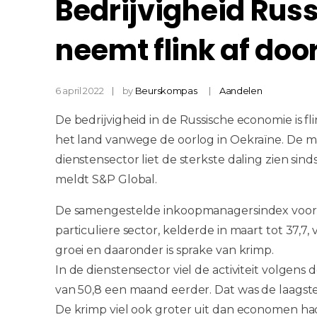
Bedrijvigheid Rus
neemt flink af doo
6 april 2022
by
Beurskompas
Aandelen
De bedrijvigheid in de Russische economie is 
het land vanwege de oorlog in Oekraïne. De mate
dienstensector liet de sterkste daling zien si
meldt S&P Global.
De samengestelde inkoopmanagersindex voor R
particuliere sector, kelderde in maart tot 37,7,
groei en daaronder is sprake van krimp.
In de dienstensector viel de activiteit volgen
van 50,8 een maand eerder. Dat was de laagste
De krimp viel ook groter uit dan economen had