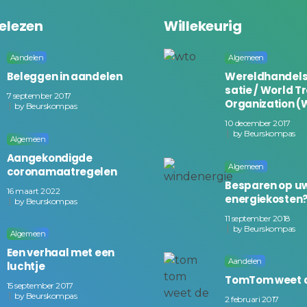
elezen
Willekeurig
Aandelen
Algemeen
Beleggen in aandelen
Wereldhandels
satie / World T
7 september 2017
Organization 
by
Beurskompas
10 december 2017
by
Beurskompas
Algemeen
Aangekondigde
Algemeen
coronamaatregelen
Besparen op u
16 maart 2022
energiekosten
by
Beurskompas
11 september 2018
by
Beurskompas
Algemeen
Een verhaal met een
Aandelen
luchtje
TomTom weet 
15 september 2017
by
Beurskompas
2 februari 2017