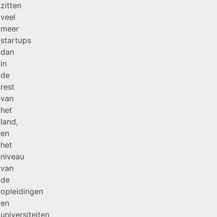
zitten
veel
meer
startups
dan
in
de
rest
van
het
land,
en
het
niveau
van
de
opleidingen
en
universiteiten