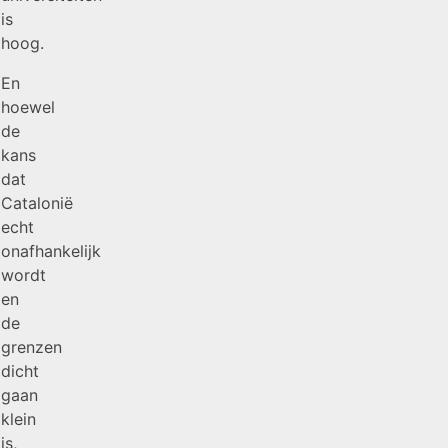
is
hoog.
En
hoewel
de
kans
dat
Catalonië
echt
onafhankelijk
wordt
en
de
grenzen
dicht
gaan
klein
is,