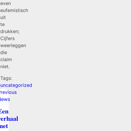
even
eufemistisch
uit
te
drukken;
Cijfers
weerleggen
die
claim
niet.
Tags:
uncategorized
Previous
News
Een
verhaal
met