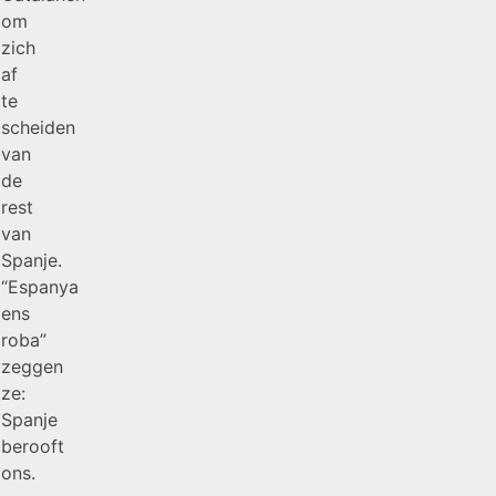
om
zich
af
te
scheiden
van
de
rest
van
Spanje.
“Espanya
ens
roba”
zeggen
ze:
Spanje
berooft
ons.