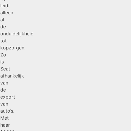
leidt
alleen
al
de
onduidelijkheid
tot
kopzorgen.
Zo
is
Seat
afhankelijk
van
de
export
van
auto’s.
Met
haar