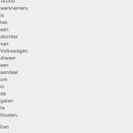
14.000
werknemers
is
het
een
dochter
van
Volkswagen.
Alweer
een
aandeel
om
in
de
gaten
te
houden.
Een