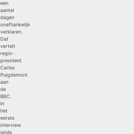
een
aantal
dagen
onafhankelijk
verklaren.
Dat
vertelt
regio-
president
Carles
Puigdemont
aan
de
BBC.
In
het
eerste
interview
sinds