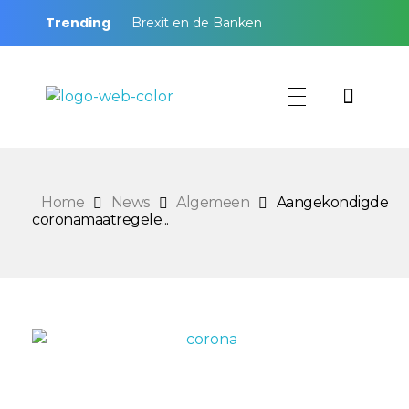
Trending
Brexit en de Banken
BeursKompas
Home
News
Algemeen
Aangekondigde
coronamaatregele...