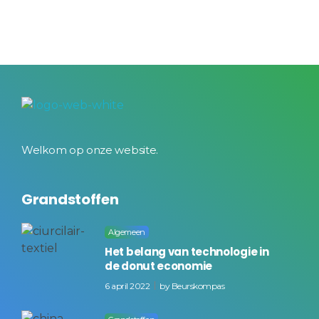
BeursKompas
Welkom op onze website.
Grandstoffen
Algemeen
Het belang van technologie in
de donut economie
6 april 2022
by
Beurskompas