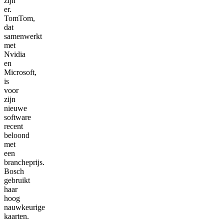
zijn
er.
TomTom,
dat
samenwerkt
met
Nvidia
en
Microsoft,
is
voor
zijn
nieuwe
software
recent
beloond
met
een
brancheprijs.
Bosch
gebruikt
haar
hoog
nauwkeurige
kaarten.