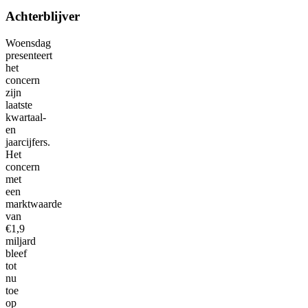
Achterblijver
Woensdag
presenteert
het
concern
zijn
laatste
kwartaal-
en
jaarcijfers.
Het
concern
met
een
marktwaarde
van
€1,9
miljard
bleef
tot
nu
toe
op