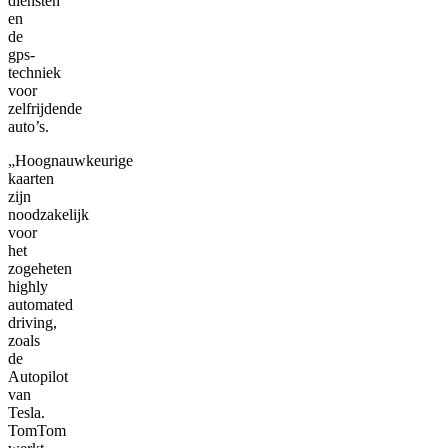
diensten
en
de
gps-
techniek
voor
zelfrijdende
auto’s.
„Hoognauwkeurige
kaarten
zijn
noodzakelijk
voor
het
zogeheten
highly
automated
driving,
zoals
de
Autopilot
van
Tesla.
TomTom