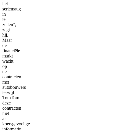
het
seriematig
in
te
zetten”,
zegt
hij.
Maar
de
financiële
markt
wacht
op
de
contracten
met
autobouwers
terwijl
TomTom
deze
contracten
niet
als
koersgevoelige
informatie