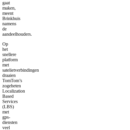
gaat
maken,
meent
Brinkhuis
namens
de
aandeelhouders.
Op
het
snellere
platform
met
satelietverbindingen
draaien
TomTom’s
zogeheten
Localization
Based
Services
(LBS)
met
gps-
diensten
veel