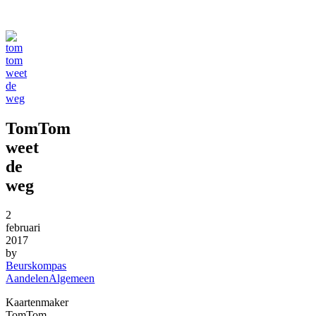
TomTom
weet
de
weg
2
februari
2017
by
Beurskompas
Aandelen
Algemeen
Kaartenmaker
TomTom