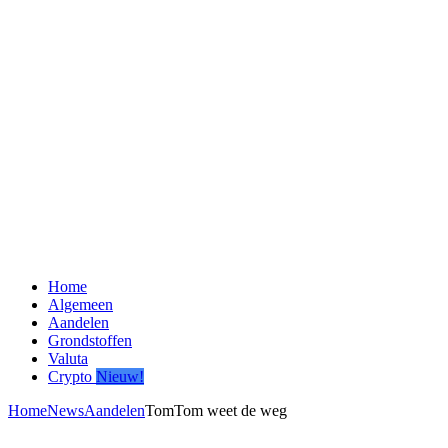
Home
Algemeen
Aandelen
Grondstoffen
Valuta
Crypto
Nieuw!
Home
News
Aandelen
TomTom weet de weg