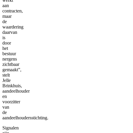
werkt
aan
contracten,
maar
de
waardering
daarvan
is
door
het
bestuur
nergens
zichtbaar
gemaakt”,
stelt
Jelle
Brinkhuis,
aandeelhouder
en
voorzitter
van
de
aandeelhoudersstichting.
Signalen