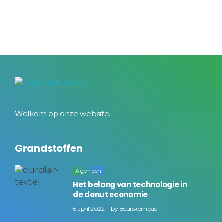
BeursKompas
Welkom op onze website.
Grandstoffen
Algemeen
Het belang van technologie in
de donut economie
6 april 2022
by
Beurskompas