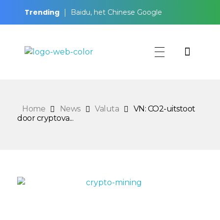
Trending
Baidu, het Chinese Google
BeursKompas
Home
News
Valuta
VN: CO2-uitstoot
door cryptova...