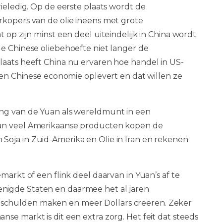
rieledig. Op de eerste plaats wordt de
rkopers van de olie ineens met grote
 op zijn minst een deel uiteindelijk in China wordt
de Chinese oliebehoefte niet langer de
laats heeft China nu ervaren hoe handel in US-
igen Chinese economie oplevert en dat willen ze
ing van de Yuan als wereldmunt in een
van veel Amerikaanse producten kopen de
Soja in Zuid-Amerika en Olie in Iran en rekenen
markt of een flink deel daarvan in Yuan’s af te
nigde Staten en daarmee het al jaren
schulden maken en meer Dollars creëren. Zeker
se markt is dit een extra zorg. Het feit dat steeds