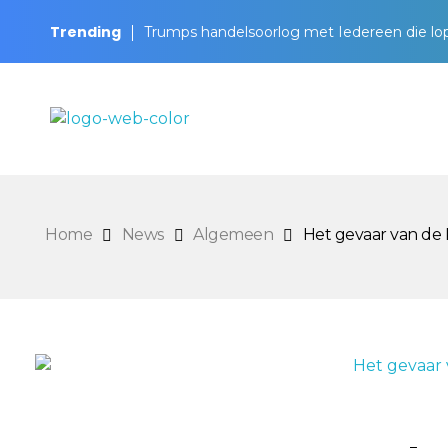
Trending
Trumps handelsoorlog met Iedereen die lo
BeursKompas
Home
News
Algemeen
Het gevaar van de