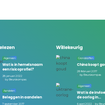
elezen
Willekeurig
Algemeen
Grondstoffen
Wat is in hemelsnaam
China koopt g
een risicoprofiel?
28 februari 2017
by
Beurskompas
28 januari 2022
by
Beurskompas
Algemeen
Aandelen
Wat is de invlo
Beleggen in aandelen
de oorlog in…
7 september 2017
6 april 2022
by
Beu