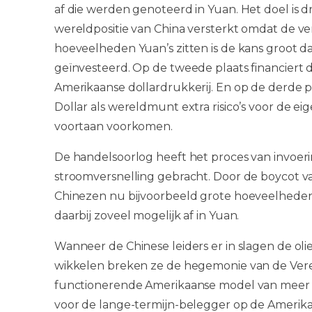
af die werden genoteerd in Yuan. Het doel is d
wereldpositie van China versterkt omdat de ve
hoeveelheden Yuan’s zitten is de kans groot dat
geïnvesteerd. Op de tweede plaats financiert 
Amerikaanse dollardrukkerij. En op de derde p
Dollar als wereldmunt extra risico’s voor de e
voortaan voorkomen.
De handelsoorlog heeft het proces van invoer
stroomversnelling gebracht. Door de boycot 
Chinezen nu bijvoorbeeld grote hoeveelheden 
daarbij zoveel mogelijk af in Yuan.
Wanneer de Chinese leiders er in slagen de olie
wikkelen breken ze de hegemonie van de Vere
functionerende Amerikaanse model van meer 
voor de lange-termijn-belegger op de Amerikaan