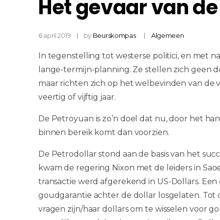
Het gevaar van de
6 april 2019
by
Beurskompas
Algemeen
In tegenstelling tot westerse politici, en met
lange-termijn-planning. Ze stellen zich geen
maar richten zich op het welbevinden van de 
veertig of vijftig jaar.
De Petroyuan is zo’n doel dat nu, door het ha
binnen bereik komt dan voorzien.
De Petrodollar stond aan de basis van het succ
kwam de regering Nixon met de leiders in Saoe
transactie werd afgerekend in US-Dollars. Een 
goudgarantie achter de dollar losgelaten. To
vragen zijn/haar dollars om te wisselen voor g