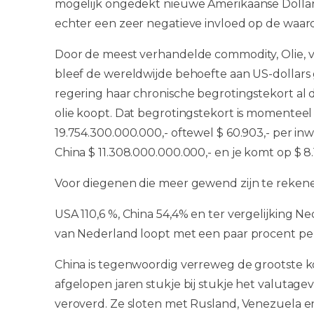
mogelijk ongedekt nieuwe Amerikaanse Dollar
echter een zeer negatieve invloed op de waar
Door de meest verhandelde commodity, Olie, vo
bleef de wereldwijde behoefte aan US-dollar
regering haar chronische begrotingstekort al 
olie koopt. Dat begrotingstekort is momentee
19.754.300.000.000,- oftewel $ 60.903,- per in
China $ 11.308.000.000.000,- en je komt op $ 8.
Voor diegenen die meer gewend zijn te rekene
USA 110,6 %, China 54,4% en ter vergelijking N
van Nederland loopt met een paar procent per
China is tegenwoordig verreweg de grootste k
afgelopen jaren stukje bij stukje het valutag
veroverd. Ze sloten met Rusland, Venezuela e