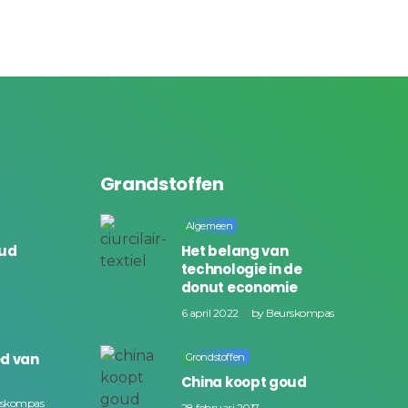
Grandstoffen
Algemeen
oud
Het belang van
technologie in de
donut economie
6 april 2022
by
Beurskompas
ed van
Grondstoffen
China koopt goud
rskompas
28 februari 2017