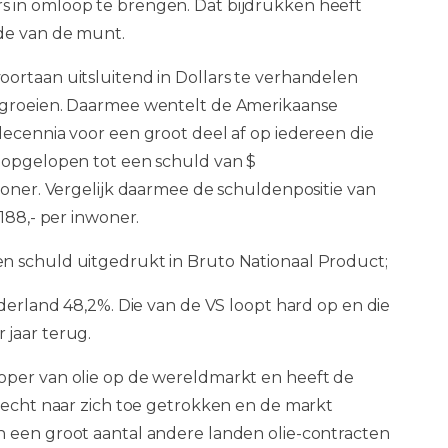
s in omloop te brengen. Dat bijdrukken heeft
de van de munt.
ortaan uitsluitend in Dollars te verhandelen
s groeien. Daarmee wentelt de Amerikaanse
decennia voor een groot deel af op iedereen die
l opgelopen tot een schuld van $
woner. Vergelijk daarmee de schuldenpositie van
188,- per inwoner.
n schuld uitgedrukt in Bruto Nationaal Product;
ederland 48,2%. Die van de VS loopt hard op en die
 jaar terug.
oper van olie op de wereldmarkt en heeft de
evecht naar zich toe getrokken en de markt
n een groot aantal andere landen olie-contracten